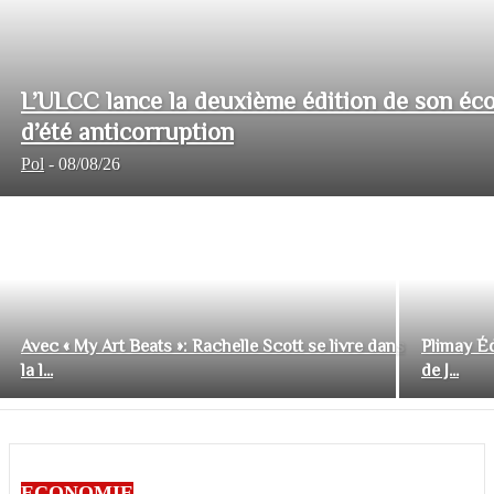
L’ULCC lance la deuxième édition de son éco
d’été anticorruption
Pol
-
08/08/26
Avec « My Art Beats »: Rachelle Scott se livre dans
Plimay Éd
la l...
de J...
ECONOMIE