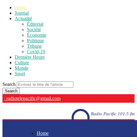
Home
Journal
Actualité
Éditorial
Société
Économie
Politique
Tribune
Covid-19
Dernière Heure
Culture
Monde
Sport
Search
: radiotelepacific@gmail.com
Radio Pacific 101.5 fm
Home
Radio Pacific 101.5 fm - En direct