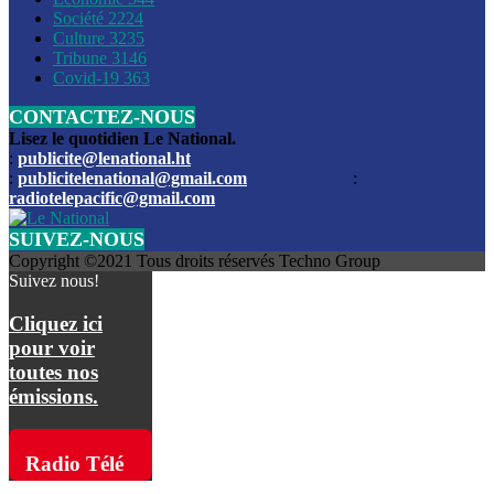
Société
2224
Culture
3235
Les funérailles du journaliste Jimmy Jean tué lors de l’atta
Tribune
3146
par les bandits
Covid-19
363
CONTACTEZ-NOUS
Des échanges de tirs entre les forces de l’ordre et des ban
signalés, mercredi
Lisez le quotidien Le National.
:
publicite@lenational.ht
:
publicitelenational@gmail.com
:
L’ancien directeur general de la police nationale d’Haiti, M
radiotelepacific@gmail.com
a été intronisé, mardi
SUIVEZ-NOUS
L’ex député Prophane Victor sous les verrous de la PNH. Il a
Copyright ©2021 Tous droits réservés Techno Group
dimanche par la DCPJ
Suivez nous!
Plus de 700 nouveaux policiers ont été gradués, vendredi, 
Cliquez ici
de Police nationale d’Haiti
pour voir
toutes nos
Le gouvernement américain a décidé de rembourser les fr
émissions.
dossier pour près de 100.000 migrants
La commission municipale de Pétion-Ville informe avoir pri
Radio Télé
mesures pour renforcer la sécurité