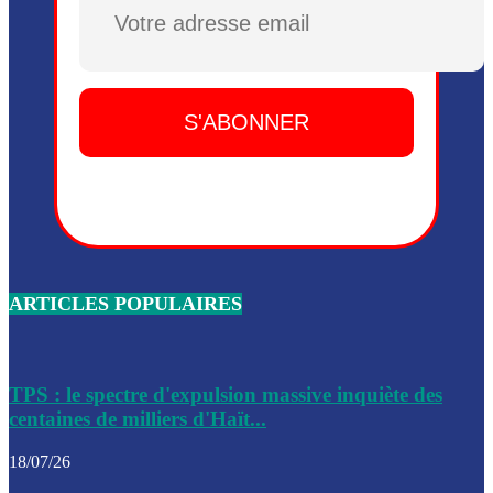
Plusieurs drones explosifs ont été largués dans la zone de 
Dieu, le mardi 2 juin.
Leslie Voltaire annonce la remise du pouvoir le 7 février, s
du 3 avril 2024
Médecins Sans Frontières (MSF) annonce la suspension de 
à Bel-Air
Nouveau Numéro d’Identification pour toute demande ou
renouvellement de passeport en Haïti
ARTICLES POPULAIRES
Le consul haïtien à Santiago démissionne, dénonçant les dif
migratoires des Haïtiens
Les forces de l’ordre ont lancé une vaste opération dans le
de Bel-Air et Bas-Delmas
TPS : le spectre d'expulsion massive inquiète des
centaines de milliers d'Haït...
Les forces de l’ordre ont réussi à neutraliser plusieurs ban
cadre d’une opération
18/07/26