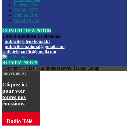
Société
2224
Culture
3235
Les funérailles du journaliste Jimmy Jean tué lors de l’atta
Tribune
3146
par les bandits
Covid-19
363
CONTACTEZ-NOUS
Des échanges de tirs entre les forces de l’ordre et des ban
signalés, mercredi
Lisez le quotidien Le National.
:
publicite@lenational.ht
:
publicitelenational@gmail.com
:
L’ancien directeur general de la police nationale d’Haiti, M
radiotelepacific@gmail.com
a été intronisé, mardi
SUIVEZ-NOUS
L’ex député Prophane Victor sous les verrous de la PNH. Il a
Copyright ©2021 Tous droits réservés Techno Group
dimanche par la DCPJ
Suivez nous!
Plus de 700 nouveaux policiers ont été gradués, vendredi, 
Cliquez ici
de Police nationale d’Haiti
pour voir
toutes nos
Le gouvernement américain a décidé de rembourser les fr
émissions.
dossier pour près de 100.000 migrants
La commission municipale de Pétion-Ville informe avoir pri
Radio Télé
mesures pour renforcer la sécurité