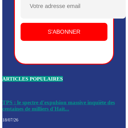
Plusieurs drones explosifs ont été largués dans la zone de 
Dieu, le mardi 2 juin.
Leslie Voltaire annonce la remise du pouvoir le 7 février, s
du 3 avril 2024
Médecins Sans Frontières (MSF) annonce la suspension de 
à Bel-Air
Nouveau Numéro d’Identification pour toute demande ou
renouvellement de passeport en Haïti
ARTICLES POPULAIRES
Le consul haïtien à Santiago démissionne, dénonçant les dif
migratoires des Haïtiens
Les forces de l’ordre ont lancé une vaste opération dans le
de Bel-Air et Bas-Delmas
TPS : le spectre d'expulsion massive inquiète des
centaines de milliers d'Haït...
Les forces de l’ordre ont réussi à neutraliser plusieurs ban
cadre d’une opération
18/07/26