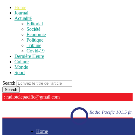
Home
Journal
Actualité
Éditorial
Société
Économie
Politique
Tribune
Covid-19
Dernière Heure
Culture
Monde
Sport
Search
: radiotelepacific@gmail.com
Radio Pacific 101.5 fm
Home
Radio Pacific 101.5 fm - En direct