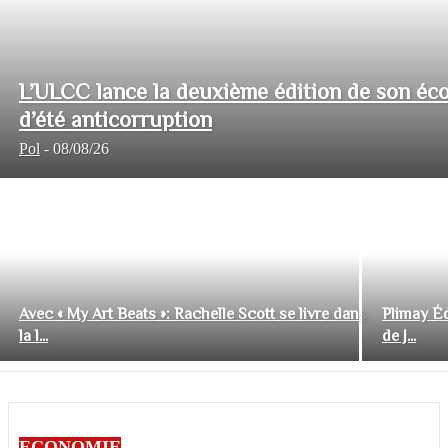
L’ULCC lance la deuxième édition de son éco
d’été anticorruption
Pol
-
08/08/26
Avec « My Art Beats »: Rachelle Scott se livre dans
Plimay Éd
la l...
de J...
ECONOMIE