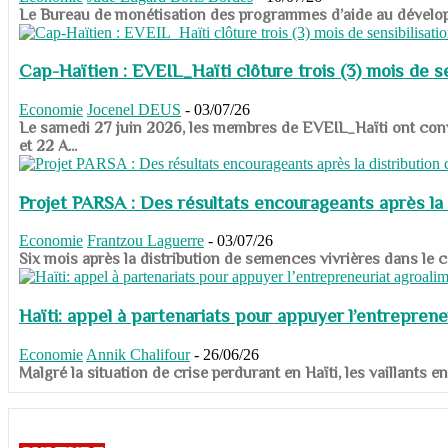
​​​​​​​Le Bureau de monétisation des programmes d’aide au dévelo
Cap-Haïtien : EVEIL_Haïti clôture trois (3) mois de sen
Economie
Jocenel DEUS
-
03/07/26
Le samedi 27 juin 2026, les membres de EVEIL_Haïti ont convié
et 22 A...
Projet PARSA : Des résultats encourageants après la 
Economie
Frantzou Laguerre
-
03/07/26
​​​​​​​Six mois après la distribution de semences vivrières dans 
Haïti: appel à partenariats pour appuyer l’entreprene
Economie
Annik Chalifour
-
26/06/26
​​​​​​​Malgré la situation de crise perdurant en Haïti, les vailla