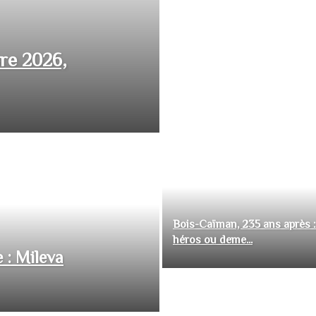
bre 2026,
Bois-Caïman, 235 ans après :
héros ou deme...
 : Mileva