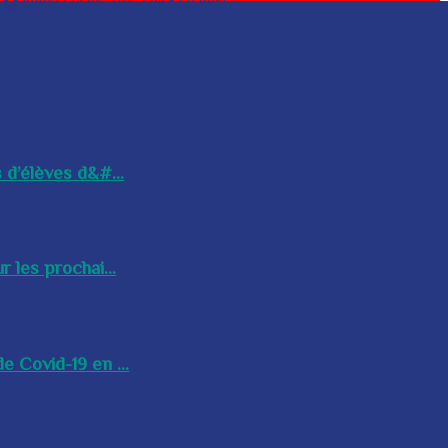
 d’élèves d&#...
 les prochai...
e Covid-19 en ...