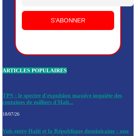
Dieu, le mardi 2 juin.
Leslie Voltaire annonce la remise du pouvoir le 7 février, s
du 3 avril 2024
Médecins Sans Frontières (MSF) annonce la suspension de 
à Bel-Air
Nouveau Numéro d’Identification pour toute demande ou
renouvellement de passeport en Haïti
ARTICLES POPULAIRES
Le consul haïtien à Santiago démissionne, dénonçant les dif
migratoires des Haïtiens
Les forces de l’ordre ont lancé une vaste opération dans le
de Bel-Air et Bas-Delmas
TPS : le spectre d'expulsion massive inquiète des
centaines de milliers d'Haït...
Les forces de l’ordre ont réussi à neutraliser plusieurs ban
cadre d’une opération
18/07/26
Le CEP a publié mardi le nouveau calendrier électoral pour
Vols entre Haïti et la République dominicaine : une
l’organisation des élections dans le pays