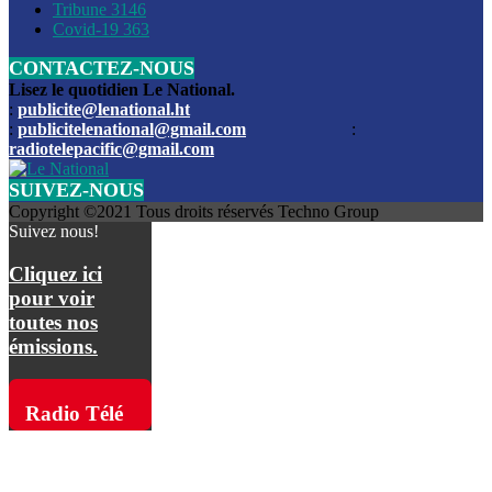
Les funérailles du journaliste Jimmy Jean tué lors de l’atta
Tribune
3146
par les bandits
Covid-19
363
CONTACTEZ-NOUS
Des échanges de tirs entre les forces de l’ordre et des ban
signalés, mercredi
Lisez le quotidien Le National.
:
publicite@lenational.ht
:
publicitelenational@gmail.com
:
L’ancien directeur general de la police nationale d’Haiti, M
radiotelepacific@gmail.com
a été intronisé, mardi
SUIVEZ-NOUS
L’ex député Prophane Victor sous les verrous de la PNH. Il a
Copyright ©2021 Tous droits réservés Techno Group
dimanche par la DCPJ
Suivez nous!
Plus de 700 nouveaux policiers ont été gradués, vendredi, 
Cliquez ici
de Police nationale d’Haiti
pour voir
toutes nos
Le gouvernement américain a décidé de rembourser les fr
émissions.
dossier pour près de 100.000 migrants
La commission municipale de Pétion-Ville informe avoir pri
Radio Télé
mesures pour renforcer la sécurité
Pacific sur
L’Administration fédérale de l’Aviation (FAA) a atténué l’int
vols vers Haïti