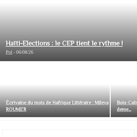
Haïti-Elections : le CEP tient le rythme !
Pol
-
06/08/26
Écrivaine du mois de Hafrique Littéraire : Mileva
Bois-Caïm
ROUMER
deme...