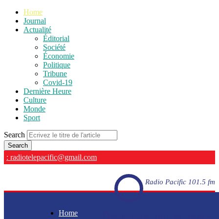
Home
Journal
Actualité
Éditorial
Société
Économie
Politique
Tribune
Covid-19
Dernière Heure
Culture
Monde
Sport
Search
: radiotelepacific@gmail.com
Radio Pacific 101.5 fm
Home
Radio Pacific 101.5 fm - En direct