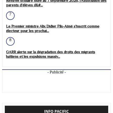
Rentrée scolaire fixée au 7 septembre 2026, l’Association des
parents d’élèves d&#...
7
Le Premier ministre Alix Didier Fils-Aimé s'inscrit comme
électeur pour les prochai...
8
GARR alerte sur la dégradation des droits des migrants
haïtiens et les expulsions massiv...
- Publicité -
INFO PACIFIC