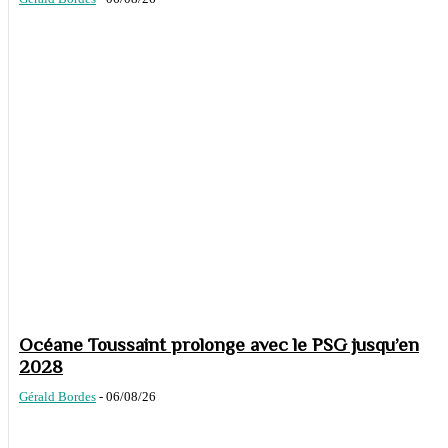
Océane Toussaint prolonge avec le PSG jusqu’en
2028
Gérald Bordes
-
06/08/26