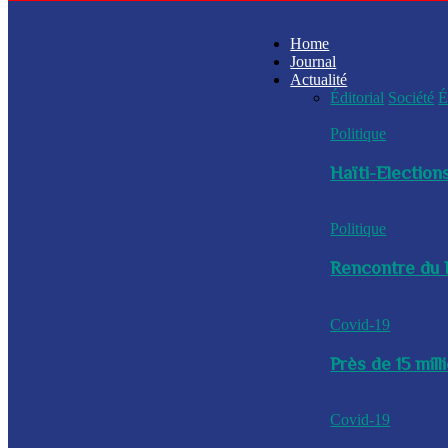
Home
Journal
Actualité
Éditorial
Société
É
Politique
Haïti-Elections
Politique
Rencontre du P
Covid-19
Près de 15 mil
Covid-19