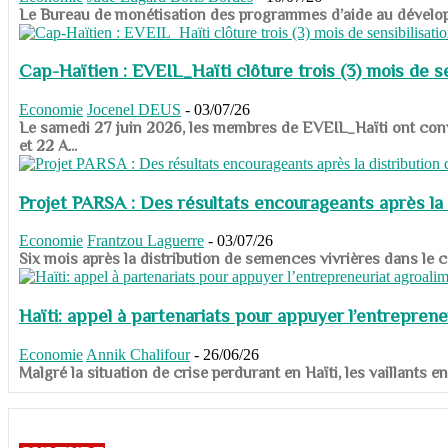
​​​​​​​Le Bureau de monétisation des programmes d’aide au dévelo
Cap-Haïtien : EVEIL_Haïti clôture trois (3) mois de sen
Economie
Jocenel DEUS
-
03/07/26
Le samedi 27 juin 2026, les membres de EVEIL_Haïti ont convié
et 22 A...
Projet PARSA : Des résultats encourageants après la 
Economie
Frantzou Laguerre
-
03/07/26
​​​​​​​Six mois après la distribution de semences vivrières dans 
Haïti: appel à partenariats pour appuyer l’entreprene
Economie
Annik Chalifour
-
26/06/26
​​​​​​​Malgré la situation de crise perdurant en Haïti, les vailla