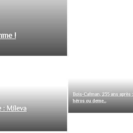
hme !
Bois-Caïman, 235 ans après :
héros ou deme...
 : Mileva