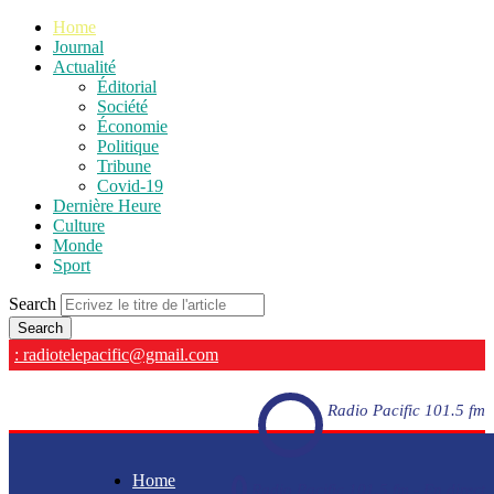
Home
Journal
Actualité
Éditorial
Société
Économie
Politique
Tribune
Covid-19
Dernière Heure
Culture
Monde
Sport
Search
: radiotelepacific@gmail.com
Radio Pacific 101.5 fm
Home
Radio Pacific 101.5 fm - En direct