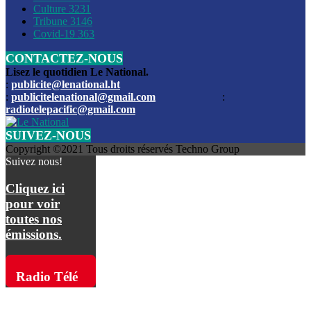
Culture
3231
Les funérailles du journaliste Jimmy Jean tué lors de l’atta
Tribune
3146
par les bandits
Covid-19
363
CONTACTEZ-NOUS
Des échanges de tirs entre les forces de l’ordre et des ban
signalés, mercredi
Lisez le quotidien Le National.
:
publicite@lenational.ht
:
publicitelenational@gmail.com
:
L’ancien directeur general de la police nationale d’Haiti, M
radiotelepacific@gmail.com
a été intronisé, mardi
SUIVEZ-NOUS
L’ex député Prophane Victor sous les verrous de la PNH. Il a
Copyright ©2021 Tous droits réservés Techno Group
dimanche par la DCPJ
Suivez nous!
Plus de 700 nouveaux policiers ont été gradués, vendredi, 
Cliquez ici
de Police nationale d’Haiti
pour voir
toutes nos
Le gouvernement américain a décidé de rembourser les fr
émissions.
dossier pour près de 100.000 migrants
La commission municipale de Pétion-Ville informe avoir pri
Radio Télé
mesures pour renforcer la sécurité
Pacific sur
L’Administration fédérale de l’Aviation (FAA) a atténué l’int