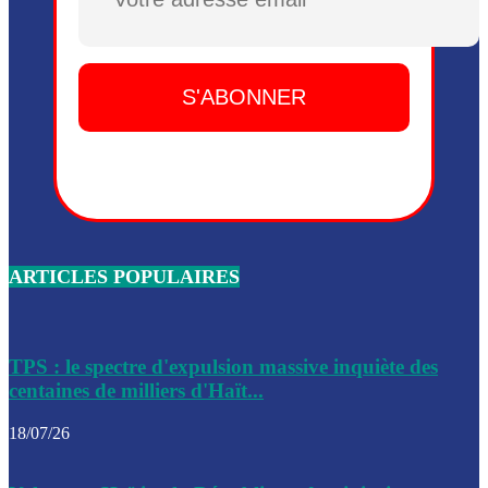
Plusieurs drones explosifs ont été largués dans la zone de 
Dieu, le mardi 2 juin.
Leslie Voltaire annonce la remise du pouvoir le 7 février, s
du 3 avril 2024
Médecins Sans Frontières (MSF) annonce la suspension de 
à Bel-Air
Nouveau Numéro d’Identification pour toute demande ou
renouvellement de passeport en Haïti
ARTICLES POPULAIRES
Le consul haïtien à Santiago démissionne, dénonçant les dif
migratoires des Haïtiens
Les forces de l’ordre ont lancé une vaste opération dans le
de Bel-Air et Bas-Delmas
TPS : le spectre d'expulsion massive inquiète des
centaines de milliers d'Haït...
Les forces de l’ordre ont réussi à neutraliser plusieurs ban
cadre d’une opération
18/07/26
Le CEP a publié mardi le nouveau calendrier électoral pour