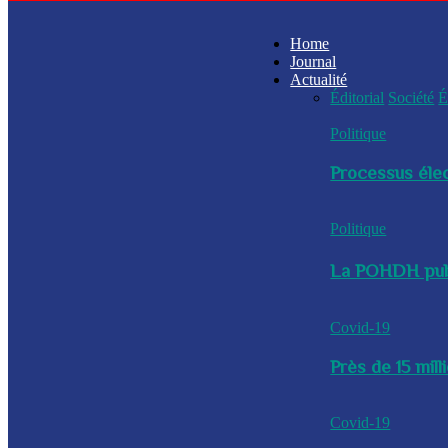
Home
Journal
Actualité
Éditorial
Société
É
Politique
Processus élec
Politique
La POHDH publi
Covid-19
Près de 15 mil
Covid-19