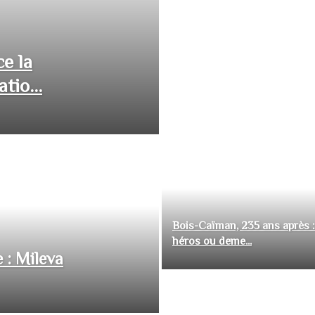
ce la
tio...
Bois-Caïman, 235 ans après :
héros ou deme...
 : Mileva