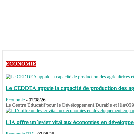
ECONOMIE
Le CEDDEA appuie la capacité de production des agri
Economie
-
07/08/26
​​​​​​​Le Centre Éducatif pour le Développement Durable et l&#
L’IA offre un levier vital aux économies en dévelop
Economie
BM
-
07/08/26