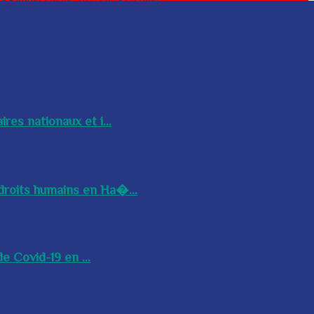
res nationaux et i...
droits humains en Ha�...
e Covid-19 en ...