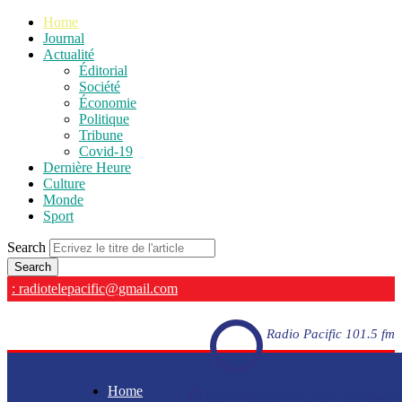
Home
Journal
Actualité
Éditorial
Société
Économie
Politique
Tribune
Covid-19
Dernière Heure
Culture
Monde
Sport
Search
: radiotelepacific@gmail.com
Radio Pacific 101.5 fm
Home
Radio Pacific 101.5 fm - En direct