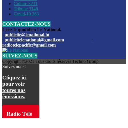
Culture
3231
Les funérailles du journaliste Jimmy Jean tué lors de l’atta
Tribune
3146
par les bandits
Covid-19
363
CONTACTEZ-NOUS
Des échanges de tirs entre les forces de l’ordre et des ban
signalés, mercredi
Lisez le quotidien Le National.
:
publicite@lenational.ht
:
publicitelenational@gmail.com
:
L’ancien directeur general de la police nationale d’Haiti, M
radiotelepacific@gmail.com
a été intronisé, mardi
SUIVEZ-NOUS
L’ex député Prophane Victor sous les verrous de la PNH. Il a
Copyright ©2021 Tous droits réservés Techno Group
dimanche par la DCPJ
Suivez nous!
Plus de 700 nouveaux policiers ont été gradués, vendredi, 
Cliquez ici
de Police nationale d’Haiti
pour voir
toutes nos
Le gouvernement américain a décidé de rembourser les fr
émissions.
dossier pour près de 100.000 migrants
La commission municipale de Pétion-Ville informe avoir pri
Radio Télé
mesures pour renforcer la sécurité
Pacific sur
L’Administration fédérale de l’Aviation (FAA) a atténué l’int