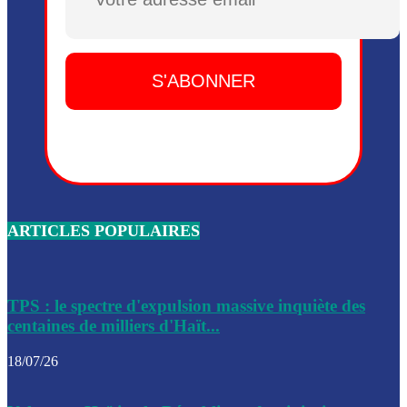
Plusieurs drones explosifs ont été largués dans la zone de 
Dieu, le mardi 2 juin.
Leslie Voltaire annonce la remise du pouvoir le 7 février, s
du 3 avril 2024
Médecins Sans Frontières (MSF) annonce la suspension de 
à Bel-Air
Nouveau Numéro d’Identification pour toute demande ou
renouvellement de passeport en Haïti
ARTICLES POPULAIRES
Le consul haïtien à Santiago démissionne, dénonçant les dif
migratoires des Haïtiens
Les forces de l’ordre ont lancé une vaste opération dans le
de Bel-Air et Bas-Delmas
TPS : le spectre d'expulsion massive inquiète des
centaines de milliers d'Haït...
Les forces de l’ordre ont réussi à neutraliser plusieurs ban
cadre d’une opération
18/07/26
Le CEP a publié mardi le nouveau calendrier électoral pour