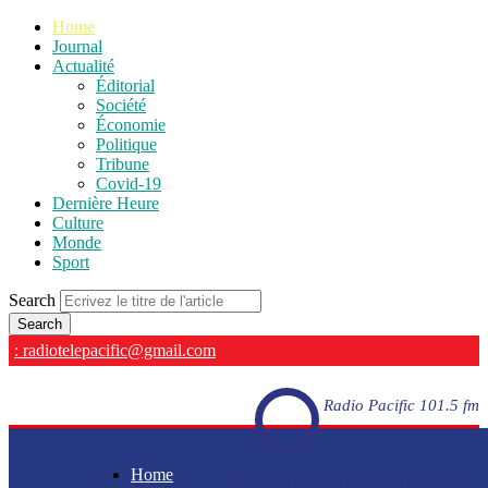
Home
Journal
Actualité
Éditorial
Société
Économie
Politique
Tribune
Covid-19
Dernière Heure
Culture
Monde
Sport
Search
: radiotelepacific@gmail.com
Radio Pacific 101.5 fm
Home
Radio Pacific 101.5 fm - En direct