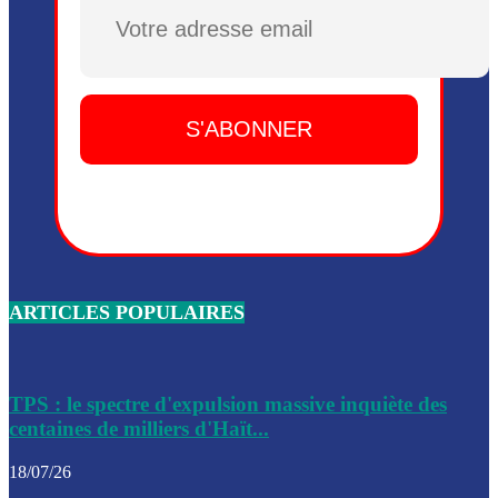
Dieu, le mardi 2 juin.
Plusieurs drones explosifs ont été largués dans la zone de 
Dieu, le mardi 2 juin.
Leslie Voltaire annonce la remise du pouvoir le 7 février, s
du 3 avril 2024
Médecins Sans Frontières (MSF) annonce la suspension de 
à Bel-Air
Nouveau Numéro d’Identification pour toute demande ou
renouvellement de passeport en Haïti
ARTICLES POPULAIRES
Le consul haïtien à Santiago démissionne, dénonçant les dif
migratoires des Haïtiens
Les forces de l’ordre ont lancé une vaste opération dans le
de Bel-Air et Bas-Delmas
TPS : le spectre d'expulsion massive inquiète des
centaines de milliers d'Haït...
Les forces de l’ordre ont réussi à neutraliser plusieurs ban
cadre d’une opération
18/07/26