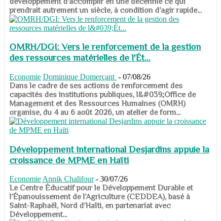
développement d’accomplir en une décennie ce qui
prendrait autrement un siècle, à condition d’agir rapide...
OMRH/DGI: Vers le renforcement de la gestion
des ressources matérielles de l'Ét...
Economie
Dominique Domerçant
-
07/08/26
Dans le cadre de ses actions de renforcement des
capacités des institutions publiques, l&#039;Office de
Management et des Ressources Humaines (OMRH)
organise, du 4 au 6 août 2026, un atelier de form...
Développement international Desjardins appuie la
croissance de MPME en Haïti
Economie
Annik Chalifour
-
30/07/26
​​​​​​​Le Centre Éducatif pour le Développement Durable et
l’Épanouissement de l’Agriculture (CEDDEA), basé à
Saint-Raphaël, Nord d’Haïti, en partenariat avec
Développement...