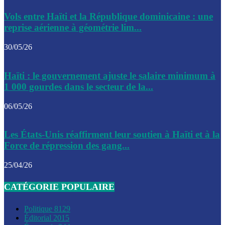
Le CEP a publié mardi le nouveau calendrier électoral pour
Vols entre Haïti et la République dominicaine : une
l’organisation des élections dans le pays
reprise aérienne à géométrie lim...
La DGI promet une solution aux problèmes d’immatriculatio
30/05/26
Gustavo Petro : Un appel à la solidarité entre Haïti et la C
Haïti : le gouvernement ajuste le salaire minimum à
des solutions communes
1 000 gourdes dans le secteur de la...
Le CPT envisage de moderniser l’aéroport du Cap-Haitien 
06/05/26
construire un autre aéroport
Le président colombien, Gustavo Petro, a visité la ville de 
Les États-Unis réaffirment leur soutien à Haïti et à la
mercredi
Force de répression des gang...
Le conseiller-président, Fritz Alphonse Jean, plaide pour l’
25/04/26
aide de 200M$ pour Haïti
CATÉGORIE POPULAIRE
Jour J – 2, des délégations commencent à arriver à Jacmel 
conseil des ministres
Politique
8129
Éditorial
2015
Le gouvernement a inauguré ce vendredi le port commercia