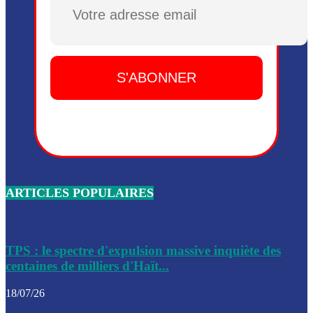
Plusieurs drones explosifs ont été largués dans la zone de 
Dieu, le mardi 2 juin.
Leslie Voltaire annonce la remise du pouvoir le 7 février, s
du 3 avril 2024
Médecins Sans Frontières (MSF) annonce la suspension de 
à Bel-Air
Nouveau Numéro d’Identification pour toute demande ou
renouvellement de passeport en Haïti
ARTICLES POPULAIRES
Le consul haïtien à Santiago démissionne, dénonçant les dif
migratoires des Haïtiens
Les forces de l’ordre ont lancé une vaste opération dans le
de Bel-Air et Bas-Delmas
TPS : le spectre d'expulsion massive inquiète des
centaines de milliers d'Haït...
Les forces de l’ordre ont réussi à neutraliser plusieurs ban
cadre d’une opération
18/07/26