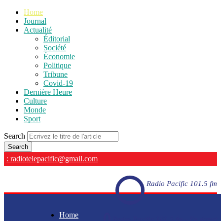
Home
Journal
Actualité
Éditorial
Société
Économie
Politique
Tribune
Covid-19
Dernière Heure
Culture
Monde
Sport
Search
: radiotelepacific@gmail.com
Radio Pacific 101.5 fm
Home
Radio Pacific 101.5 fm - En direct