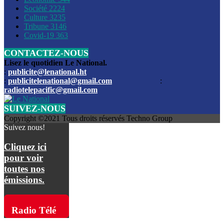
Société
2224
Culture
3235
Les funérailles du journaliste Jimmy Jean tué lors de l’atta
Tribune
3146
par les bandits
Covid-19
363
CONTACTEZ-NOUS
Des échanges de tirs entre les forces de l’ordre et des ban
signalés, mercredi
Lisez le quotidien Le National.
:
publicite@lenational.ht
:
publicitelenational@gmail.com
:
L’ancien directeur general de la police nationale d’Haiti, M
radiotelepacific@gmail.com
a été intronisé, mardi
SUIVEZ-NOUS
L’ex député Prophane Victor sous les verrous de la PNH. Il a
Copyright ©2021 Tous droits réservés Techno Group
dimanche par la DCPJ
Suivez nous!
Plus de 700 nouveaux policiers ont été gradués, vendredi, 
Cliquez ici
de Police nationale d’Haiti
pour voir
toutes nos
Le gouvernement américain a décidé de rembourser les fr
émissions.
dossier pour près de 100.000 migrants
La commission municipale de Pétion-Ville informe avoir pri
Radio Télé
mesures pour renforcer la sécurité