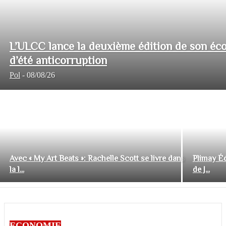
L’ULCC lance la deuxième édition de son éco
d’été anticorruption
Pol
-
08/08/26
Avec « My Art Beats »: Rachelle Scott se livre dans
Plimay Éd
la l...
de J...
ECONOMIE