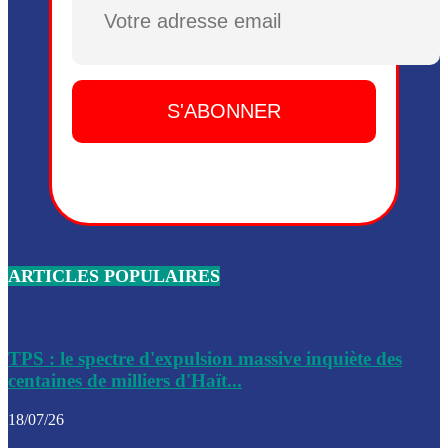
Plusieurs drones explosifs ont été largués dans la zone de 
Dieu, le mardi 2 juin.
Leslie Voltaire annonce la remise du pouvoir le 7 février, s
du 3 avril 2024
Médecins Sans Frontières (MSF) annonce la suspension de 
à Bel-Air
Nouveau Numéro d’Identification pour toute demande ou
renouvellement de passeport en Haïti
ARTICLES POPULAIRES
Le consul haïtien à Santiago démissionne, dénonçant les dif
migratoires des Haïtiens
Les forces de l’ordre ont lancé une vaste opération dans le
de Bel-Air et Bas-Delmas
TPS : le spectre d'expulsion massive inquiète des
centaines de milliers d'Haït...
Les forces de l’ordre ont réussi à neutraliser plusieurs ban
cadre d’une opération
18/07/26