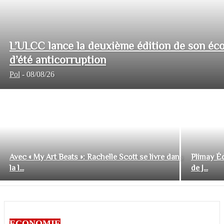
L’ULCC lance la deuxième édition de son éco
d’été anticorruption
Pol
-
08/08/26
Avec « My Art Beats »: Rachelle Scott se livre dans
Plimay Éd
la l...
de J...
ECONOMIE