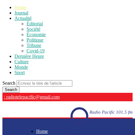
Home
Journal
Actualité
Éditorial
Société
Économie
Politique
Tribune
Covid-19
Dernière Heure
Culture
Monde
Sport
Search
: radiotelepacific@gmail.com
Radio Pacific 101.5 fm
Home
Radio Pacific 101.5 fm - En direct