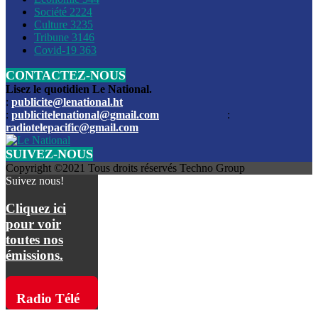
Société
2224
Culture
3235
Les funérailles du journaliste Jimmy Jean tué lors de l’atta
Tribune
3146
par les bandits
Covid-19
363
CONTACTEZ-NOUS
Des échanges de tirs entre les forces de l’ordre et des ban
signalés, mercredi
Lisez le quotidien Le National.
:
publicite@lenational.ht
:
publicitelenational@gmail.com
:
L’ancien directeur general de la police nationale d’Haiti, M
radiotelepacific@gmail.com
a été intronisé, mardi
SUIVEZ-NOUS
L’ex député Prophane Victor sous les verrous de la PNH. Il a
Copyright ©2021 Tous droits réservés Techno Group
dimanche par la DCPJ
Suivez nous!
Plus de 700 nouveaux policiers ont été gradués, vendredi, 
Cliquez ici
de Police nationale d’Haiti
pour voir
toutes nos
Le gouvernement américain a décidé de rembourser les fr
émissions.
dossier pour près de 100.000 migrants
La commission municipale de Pétion-Ville informe avoir pri
Radio Télé
mesures pour renforcer la sécurité