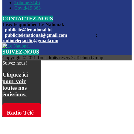
Les funérailles du journaliste Jimmy Jean tué lors de l’atta
Tribune
3146
par les bandits
Covid-19
363
CONTACTEZ-NOUS
Des échanges de tirs entre les forces de l’ordre et des ban
signalés, mercredi
Lisez le quotidien Le National.
:
publicite@lenational.ht
:
publicitelenational@gmail.com
:
L’ancien directeur general de la police nationale d’Haiti, M
radiotelepacific@gmail.com
a été intronisé, mardi
SUIVEZ-NOUS
L’ex député Prophane Victor sous les verrous de la PNH. Il a
Copyright ©2021 Tous droits réservés Techno Group
dimanche par la DCPJ
Suivez nous!
Plus de 700 nouveaux policiers ont été gradués, vendredi, 
Cliquez ici
de Police nationale d’Haiti
pour voir
toutes nos
Le gouvernement américain a décidé de rembourser les fr
émissions.
dossier pour près de 100.000 migrants
La commission municipale de Pétion-Ville informe avoir pri
Radio Télé
mesures pour renforcer la sécurité
Pacific sur
L’Administration fédérale de l’Aviation (FAA) a atténué l’int
vols vers Haïti