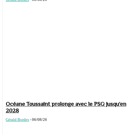
Océane Toussaint prolonge avec le PSG jusqu’en
2028
Gérald Bordes
-
06/08/26