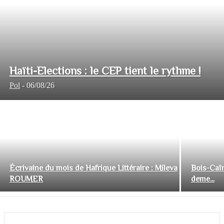
Haïti-Elections : le CEP tient le rythme !
Pol
-
06/08/26
Écrivaine du mois de Hafrique Littéraire : Mileva
Bois-Caïm
ROUMER
deme...