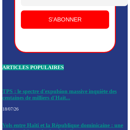
Dieu, le mardi 2 juin.
Leslie Voltaire annonce la remise du pouvoir le 7 février, s
du 3 avril 2024
Médecins Sans Frontières (MSF) annonce la suspension de 
à Bel-Air
Nouveau Numéro d’Identification pour toute demande ou
renouvellement de passeport en Haïti
ARTICLES POPULAIRES
Le consul haïtien à Santiago démissionne, dénonçant les dif
migratoires des Haïtiens
Les forces de l’ordre ont lancé une vaste opération dans le
de Bel-Air et Bas-Delmas
TPS : le spectre d'expulsion massive inquiète des
centaines de milliers d'Haït...
Les forces de l’ordre ont réussi à neutraliser plusieurs ban
cadre d’une opération
18/07/26
Le CEP a publié mardi le nouveau calendrier électoral pour
Vols entre Haïti et la République dominicaine : une
l’organisation des élections dans le pays