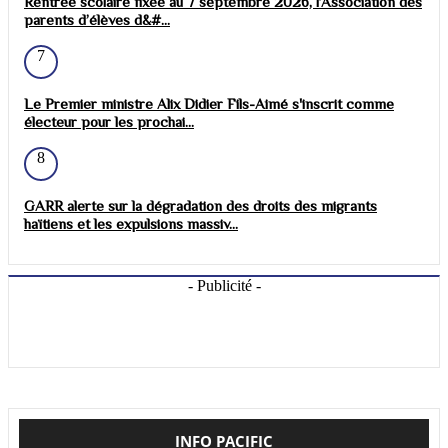
Rentrée scolaire fixée au 7 septembre 2026, l’Association des
parents d’élèves d&#...
7
Le Premier ministre Alix Didier Fils-Aimé s'inscrit comme
électeur pour les prochai...
8
GARR alerte sur la dégradation des droits des migrants
haïtiens et les expulsions massiv...
- Publicité -
INFO PACIFIC