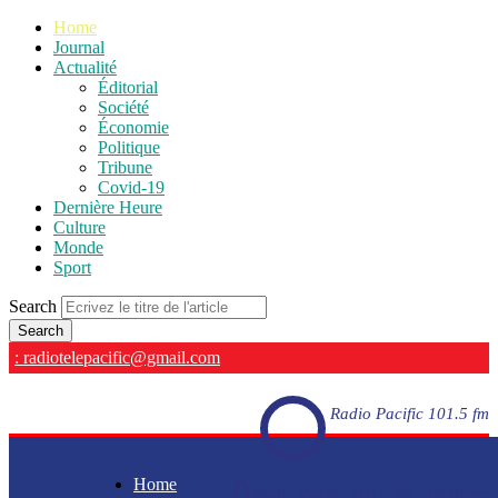
Home
Journal
Actualité
Éditorial
Société
Économie
Politique
Tribune
Covid-19
Dernière Heure
Culture
Monde
Sport
Search
: radiotelepacific@gmail.com
Radio Pacific 101.5 fm
Home
Radio Pacific 101.5 fm - En direct