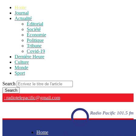
Home
Journal
Actualité
Éditorial
Société
Économie
Politique
Tribune
Covid-19
Dernière Heure
Culture
Monde
Sport
Search
: radiotelepacific@gmail.com
Radio Pacific 101.5 fm
Home
Radio Pacific 101.5 fm - En direct