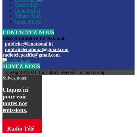
Société
2224
Culture
3235
Les funérailles du journaliste Jimmy Jean tué lors de l’atta
Tribune
3146
par les bandits
Covid-19
363
CONTACTEZ-NOUS
Des échanges de tirs entre les forces de l’ordre et des ban
signalés, mercredi
Lisez le quotidien Le National.
:
publicite@lenational.ht
:
publicitelenational@gmail.com
:
L’ancien directeur general de la police nationale d’Haiti, M
radiotelepacific@gmail.com
a été intronisé, mardi
SUIVEZ-NOUS
L’ex député Prophane Victor sous les verrous de la PNH. Il a
Copyright ©2021 Tous droits réservés Techno Group
dimanche par la DCPJ
Suivez nous!
Plus de 700 nouveaux policiers ont été gradués, vendredi, 
Cliquez ici
de Police nationale d’Haiti
pour voir
toutes nos
Le gouvernement américain a décidé de rembourser les fr
émissions.
dossier pour près de 100.000 migrants
La commission municipale de Pétion-Ville informe avoir pri
Radio Télé
mesures pour renforcer la sécurité