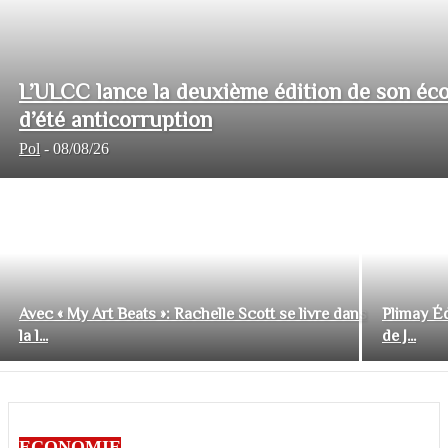
L’ULCC lance la deuxième édition de son éco
d’été anticorruption
Pol
-
08/08/26
Avec « My Art Beats »: Rachelle Scott se livre dans
Plimay Éd
la l...
de J...
ECONOMIE