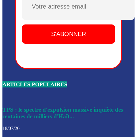
Plusieurs drones explosifs ont été largués dans la zone de 
Dieu, le mardi 2 juin.
Leslie Voltaire annonce la remise du pouvoir le 7 février, s
du 3 avril 2024
Médecins Sans Frontières (MSF) annonce la suspension de 
à Bel-Air
Nouveau Numéro d’Identification pour toute demande ou
renouvellement de passeport en Haïti
ARTICLES POPULAIRES
Le consul haïtien à Santiago démissionne, dénonçant les dif
migratoires des Haïtiens
Les forces de l’ordre ont lancé une vaste opération dans le
de Bel-Air et Bas-Delmas
TPS : le spectre d'expulsion massive inquiète des
centaines de milliers d'Haït...
Les forces de l’ordre ont réussi à neutraliser plusieurs ban
cadre d’une opération
18/07/26