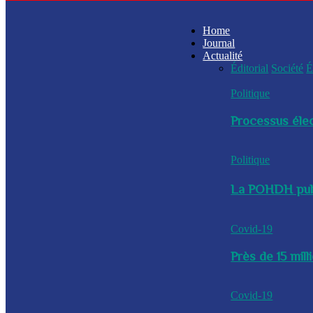
Home
Journal
Actualité
Éditorial
Société
É
Politique
Processus élec
Politique
La POHDH publi
Covid-19
Près de 15 mil
Covid-19