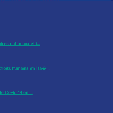
res nationaux et i...
droits humains en Ha�...
e Covid-19 en ...