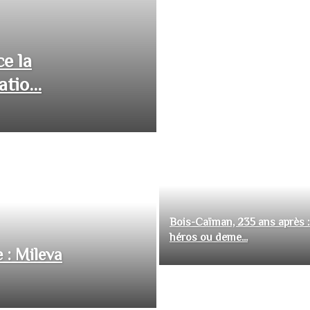
ce la
tio...
Bois-Caïman, 235 ans après :
héros ou deme...
 : Mileva