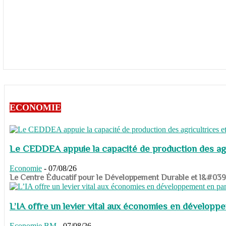
ECONOMIE
Le CEDDEA appuie la capacité de production des agri
Economie
-
07/08/26
​​​​​​​Le Centre Éducatif pour le Développement Durable et l&#
L’IA offre un levier vital aux économies en dévelop
Economie
BM
-
07/08/26