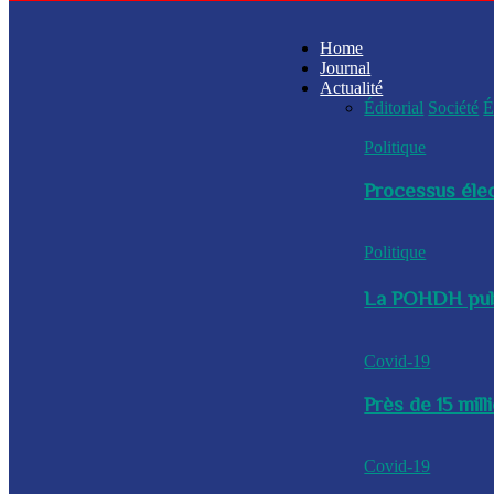
Home
Journal
Actualité
Éditorial
Société
É
Politique
Processus élec
Politique
La POHDH publi
Covid-19
Près de 15 mil
Covid-19