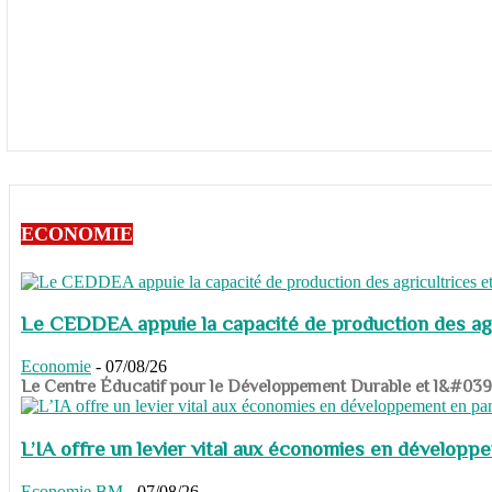
ECONOMIE
Le CEDDEA appuie la capacité de production des agri
Economie
-
07/08/26
​​​​​​​Le Centre Éducatif pour le Développement Durable et l&#
L’IA offre un levier vital aux économies en dévelop
Economie
BM
-
07/08/26