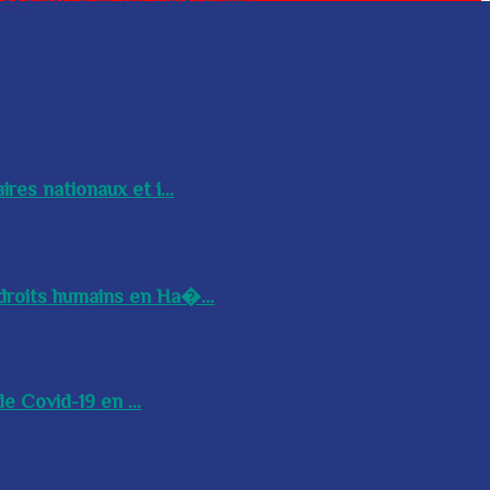
res nationaux et i...
droits humains en Ha�...
e Covid-19 en ...