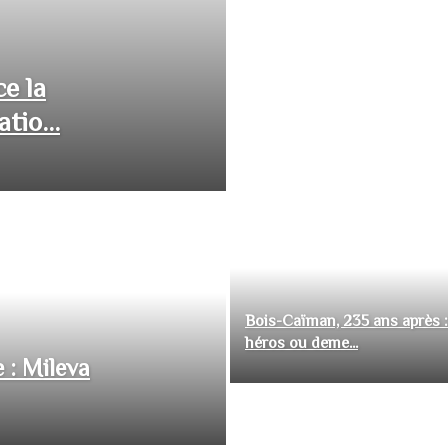
ce la
tio...
Bois-Caïman, 235 ans après :
héros ou deme...
 : Mileva