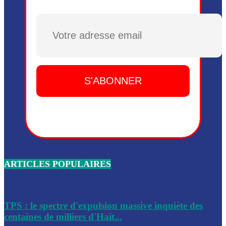
Plusieurs drones explosifs ont été largués dans la zone de 
Dieu, le mardi 2 juin.
Plusieurs drones explosifs ont été largués dans la zone de 
Dieu, le mardi 2 juin.
Leslie Voltaire annonce la remise du pouvoir le 7 février, s
du 3 avril 2024
Médecins Sans Frontières (MSF) annonce la suspension de 
à Bel-Air
Nouveau Numéro d’Identification pour toute demande ou
renouvellement de passeport en Haïti
ARTICLES POPULAIRES
Le consul haïtien à Santiago démissionne, dénonçant les dif
migratoires des Haïtiens
Les forces de l’ordre ont lancé une vaste opération dans le
de Bel-Air et Bas-Delmas
TPS : le spectre d'expulsion massive inquiète des
centaines de milliers d'Haït...