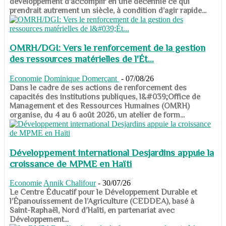
développement d’accomplir en une décennie ce qui
prendrait autrement un siècle, à condition d’agir rapide...
OMRH/DGI: Vers le renforcement de la gestion
des ressources matérielles de l'Ét...
Economie
Dominique Domerçant
-
07/08/26
Dans le cadre de ses actions de renforcement des
capacités des institutions publiques, l&#039;Office de
Management et des Ressources Humaines (OMRH)
organise, du 4 au 6 août 2026, un atelier de form...
Développement international Desjardins appuie la
croissance de MPME en Haïti
Economie
Annik Chalifour
-
30/07/26
​​​​​​​Le Centre Éducatif pour le Développement Durable et
l’Épanouissement de l’Agriculture (CEDDEA), basé à
Saint-Raphaël, Nord d’Haïti, en partenariat avec
Développement...