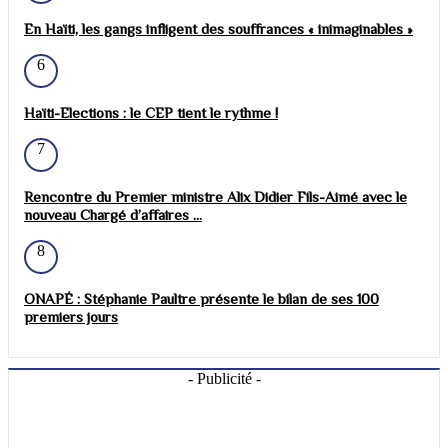
En Haïti, les gangs infligent des souffrances « inimaginables »
6
Haïti-Elections : le CEP tient le rythme !
7
Rencontre du Premier ministre Alix Didier Fils-Aimé avec le
nouveau Chargé d’affaires ...
8
ONAPÉ : Stéphanie Paultre présente le bilan de ses 100
premiers jours
- Publicité -