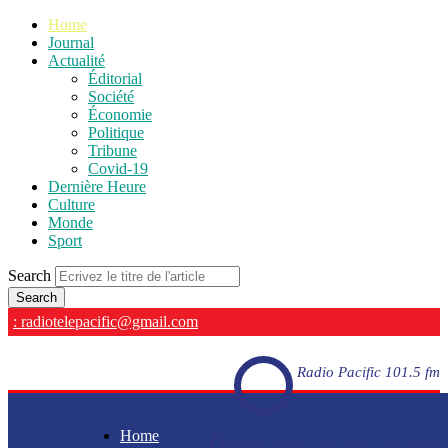
Home
Journal
Actualité
Éditorial
Société
Économie
Politique
Tribune
Covid-19
Dernière Heure
Culture
Monde
Sport
Search
: radiotelepacific@gmail.com
Radio Pacific 101.5 fm
Home
Radio Pacific 101.5 fm - En direct