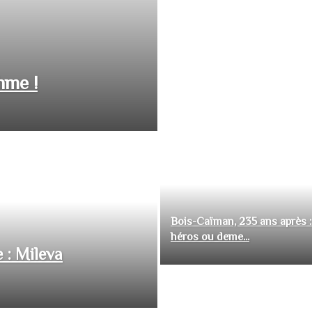
hme !
Bois-Caïman, 235 ans après :
héros ou deme...
 : Mileva