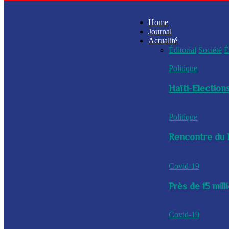
Home
Journal
Actualité
Éditorial
Société
É
Politique
Haïti-Elections
Politique
Rencontre du P
Covid-19
Près de 15 mil
Covid-19