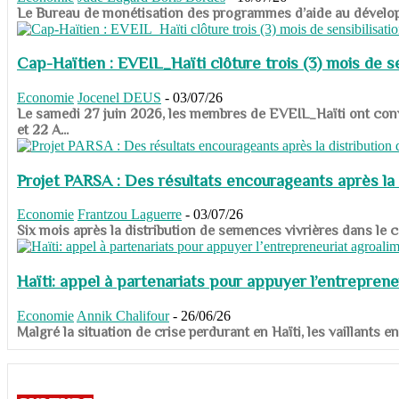
​​​​​​​Le Bureau de monétisation des programmes d’aide au dévelo
Cap-Haïtien : EVEIL_Haïti clôture trois (3) mois de sen
Economie
Jocenel DEUS
-
03/07/26
Le samedi 27 juin 2026, les membres de EVEIL_Haïti ont convié
et 22 A...
Projet PARSA : Des résultats encourageants après la 
Economie
Frantzou Laguerre
-
03/07/26
​​​​​​​Six mois après la distribution de semences vivrières dans 
Haïti: appel à partenariats pour appuyer l’entreprene
Economie
Annik Chalifour
-
26/06/26
​​​​​​​Malgré la situation de crise perdurant en Haïti, les vailla