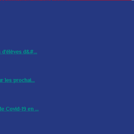
 d’élèves d&#...
 les prochai...
e Covid-19 en ...