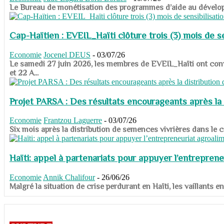
​​​​​​​Le Bureau de monétisation des programmes d’aide au dévelo
Cap-Haïtien : EVEIL_Haïti clôture trois (3) mois de sen
Economie
Jocenel DEUS
-
03/07/26
Le samedi 27 juin 2026, les membres de EVEIL_Haïti ont convié
et 22 A...
Projet PARSA : Des résultats encourageants après la 
Economie
Frantzou Laguerre
-
03/07/26
​​​​​​​Six mois après la distribution de semences vivrières dans 
Haïti: appel à partenariats pour appuyer l’entreprene
Economie
Annik Chalifour
-
26/06/26
​​​​​​​Malgré la situation de crise perdurant en Haïti, les vailla