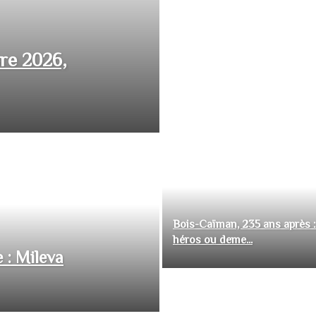
bre 2026,
Bois-Caïman, 235 ans après :
héros ou deme...
 : Mileva