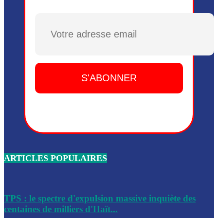
Plusieurs drones explosifs ont été largués dans la zone de 
Dieu, le mardi 2 juin.
Plusieurs drones explosifs ont été largués dans la zone de 
Dieu, le mardi 2 juin.
Leslie Voltaire annonce la remise du pouvoir le 7 février, s
du 3 avril 2024
Médecins Sans Frontières (MSF) annonce la suspension de 
à Bel-Air
Nouveau Numéro d’Identification pour toute demande ou
renouvellement de passeport en Haïti
ARTICLES POPULAIRES
Le consul haïtien à Santiago démissionne, dénonçant les dif
migratoires des Haïtiens
Les forces de l’ordre ont lancé une vaste opération dans le
de Bel-Air et Bas-Delmas
TPS : le spectre d'expulsion massive inquiète des
centaines de milliers d'Haït...