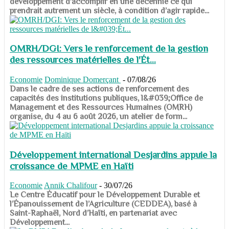
développement d’accomplir en une décennie ce qui
prendrait autrement un siècle, à condition d’agir rapide...
OMRH/DGI: Vers le renforcement de la gestion
des ressources matérielles de l'Ét...
Economie
Dominique Domerçant
-
07/08/26
Dans le cadre de ses actions de renforcement des
capacités des institutions publiques, l&#039;Office de
Management et des Ressources Humaines (OMRH)
organise, du 4 au 6 août 2026, un atelier de form...
Développement international Desjardins appuie la
croissance de MPME en Haïti
Economie
Annik Chalifour
-
30/07/26
​​​​​​​Le Centre Éducatif pour le Développement Durable et
l’Épanouissement de l’Agriculture (CEDDEA), basé à
Saint-Raphaël, Nord d’Haïti, en partenariat avec
Développement...