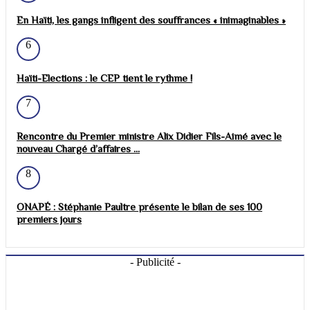
En Haïti, les gangs infligent des souffrances « inimaginables »
6
Haïti-Elections : le CEP tient le rythme !
7
Rencontre du Premier ministre Alix Didier Fils-Aimé avec le
nouveau Chargé d’affaires ...
8
ONAPÉ : Stéphanie Paultre présente le bilan de ses 100
premiers jours
- Publicité -