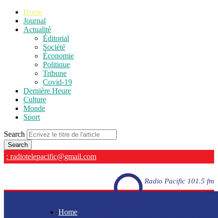
Home
Journal
Actualité
Éditorial
Société
Économie
Politique
Tribune
Covid-19
Dernière Heure
Culture
Monde
Sport
Search
: radiotelepacific@gmail.com
Radio Pacific 101.5 fm
Home
Radio Pacific 101.5 fm - En direct