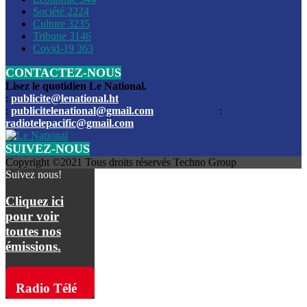
Société
2224
Culture
3235
Les funérailles du journaliste Jimmy Jean tué lors de l’atta
Tribune
3146
par les bandits
Covid-19
363
CONTACTEZ-NOUS
Des échanges de tirs entre les forces de l’ordre et des ban
signalés, mercredi
Lisez le quotidien Le National.
:
publicite@lenational.ht
:
publicitelenational@gmail.com
:
L’ancien directeur general de la police nationale d’Haiti, M
radiotelepacific@gmail.com
a été intronisé, mardi
SUIVEZ-NOUS
L’ex député Prophane Victor sous les verrous de la PNH. Il a
Copyright ©2021 Tous droits réservés Techno Group
dimanche par la DCPJ
Suivez nous!
Plus de 700 nouveaux policiers ont été gradués, vendredi, 
Cliquez ici
de Police nationale d’Haiti
pour voir
toutes nos
Le gouvernement américain a décidé de rembourser les fr
émissions.
dossier pour près de 100.000 migrants
La commission municipale de Pétion-Ville informe avoir pri
Radio Télé
mesures pour renforcer la sécurité