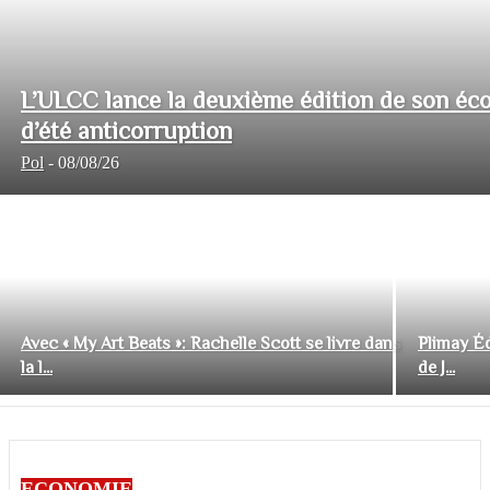
L’ULCC lance la deuxième édition de son éco
d’été anticorruption
Pol
-
08/08/26
Avec « My Art Beats »: Rachelle Scott se livre dans
Plimay Éd
la l...
de J...
ECONOMIE