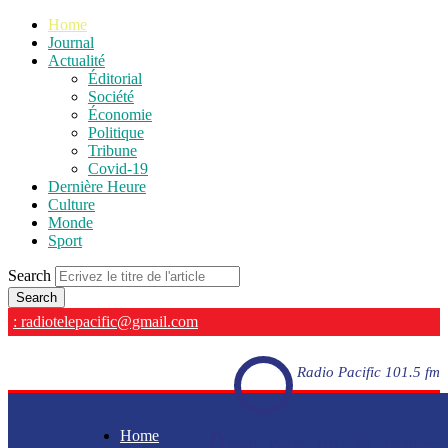
Home
Journal
Actualité
Éditorial
Société
Économie
Politique
Tribune
Covid-19
Dernière Heure
Culture
Monde
Sport
Search
: radiotelepacific@gmail.com
Radio Pacific 101.5 fm
Home
Radio Pacific 101.5 fm - En direct