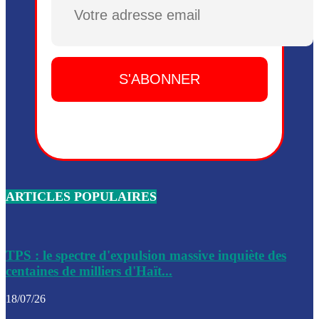
Plusieurs drones explosifs ont été largués dans la zone de 
Dieu, le mardi 2 juin.
Leslie Voltaire annonce la remise du pouvoir le 7 février, s
du 3 avril 2024
Médecins Sans Frontières (MSF) annonce la suspension de 
à Bel-Air
Nouveau Numéro d’Identification pour toute demande ou
renouvellement de passeport en Haïti
ARTICLES POPULAIRES
Le consul haïtien à Santiago démissionne, dénonçant les dif
migratoires des Haïtiens
Les forces de l’ordre ont lancé une vaste opération dans le
de Bel-Air et Bas-Delmas
TPS : le spectre d'expulsion massive inquiète des
centaines de milliers d'Haït...
Les forces de l’ordre ont réussi à neutraliser plusieurs ban
cadre d’une opération
18/07/26