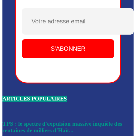
Plusieurs drones explosifs ont été largués dans la zone de 
Dieu, le mardi 2 juin.
Plusieurs drones explosifs ont été largués dans la zone de 
Dieu, le mardi 2 juin.
Leslie Voltaire annonce la remise du pouvoir le 7 février, s
du 3 avril 2024
Médecins Sans Frontières (MSF) annonce la suspension de 
à Bel-Air
Nouveau Numéro d’Identification pour toute demande ou
renouvellement de passeport en Haïti
ARTICLES POPULAIRES
Le consul haïtien à Santiago démissionne, dénonçant les dif
migratoires des Haïtiens
Les forces de l’ordre ont lancé une vaste opération dans le
de Bel-Air et Bas-Delmas
TPS : le spectre d'expulsion massive inquiète des
centaines de milliers d'Haït...