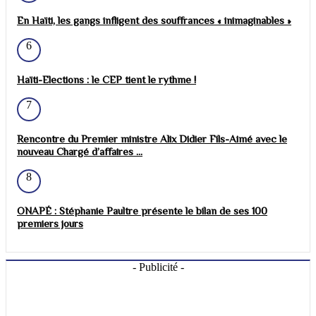
En Haïti, les gangs infligent des souffrances « inimaginables »
6
Haïti-Elections : le CEP tient le rythme !
7
Rencontre du Premier ministre Alix Didier Fils-Aimé avec le
nouveau Chargé d’affaires ...
8
ONAPÉ : Stéphanie Paultre présente le bilan de ses 100
premiers jours
- Publicité -