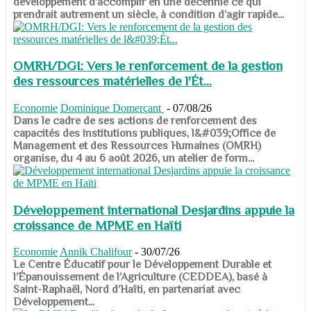
développement d’accomplir en une décennie ce qui
prendrait autrement un siècle, à condition d’agir rapide...
OMRH/DGI: Vers le renforcement de la gestion
des ressources matérielles de l'Ét...
Economie
Dominique Domerçant
-
07/08/26
Dans le cadre de ses actions de renforcement des
capacités des institutions publiques, l&#039;Office de
Management et des Ressources Humaines (OMRH)
organise, du 4 au 6 août 2026, un atelier de form...
Développement international Desjardins appuie la
croissance de MPME en Haïti
Economie
Annik Chalifour
-
30/07/26
​​​​​​​Le Centre Éducatif pour le Développement Durable et
l’Épanouissement de l’Agriculture (CEDDEA), basé à
Saint-Raphaël, Nord d’Haïti, en partenariat avec
Développement...