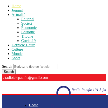
Home
Journal
Actualité
Éditorial
Société
Économie
Politique
Tribune
Covid-19
Dernière Heure
Culture
Monde
Sport
Search
: radiotelepacific@gmail.com
Radio Pacific 101.5 fm
Home
Radio Pacific 101.5 fm - En direct