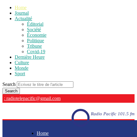
Home
Journal
Actualité
Éditorial
Société
Économie
Politique
Tribune
Covid-19
Dernière Heure
Culture
Monde
Sport
Search
: radiotelepacific@gmail.com
Radio Pacific 101.5 fm
Home
Radio Pacific 101.5 fm - En direct