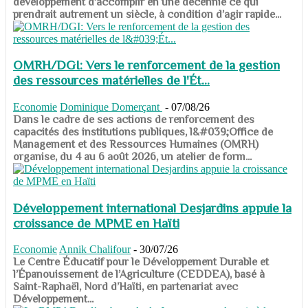
développement d’accomplir en une décennie ce qui
prendrait autrement un siècle, à condition d’agir rapide...
OMRH/DGI: Vers le renforcement de la gestion
des ressources matérielles de l'Ét...
Economie
Dominique Domerçant
-
07/08/26
Dans le cadre de ses actions de renforcement des
capacités des institutions publiques, l&#039;Office de
Management et des Ressources Humaines (OMRH)
organise, du 4 au 6 août 2026, un atelier de form...
Développement international Desjardins appuie la
croissance de MPME en Haïti
Economie
Annik Chalifour
-
30/07/26
​​​​​​​Le Centre Éducatif pour le Développement Durable et
l’Épanouissement de l’Agriculture (CEDDEA), basé à
Saint-Raphaël, Nord d’Haïti, en partenariat avec
Développement...