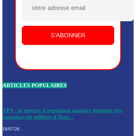
Dieu, le mardi 2 juin.
Plusieurs drones explosifs ont été largués dans la zone de 
Dieu, le mardi 2 juin.
Leslie Voltaire annonce la remise du pouvoir le 7 février, s
du 3 avril 2024
Médecins Sans Frontières (MSF) annonce la suspension de 
à Bel-Air
Nouveau Numéro d’Identification pour toute demande ou
renouvellement de passeport en Haïti
ARTICLES POPULAIRES
Le consul haïtien à Santiago démissionne, dénonçant les dif
migratoires des Haïtiens
Les forces de l’ordre ont lancé une vaste opération dans le
de Bel-Air et Bas-Delmas
TPS : le spectre d'expulsion massive inquiète des
centaines de milliers d'Haït...
Les forces de l’ordre ont réussi à neutraliser plusieurs ban
cadre d’une opération
18/07/26