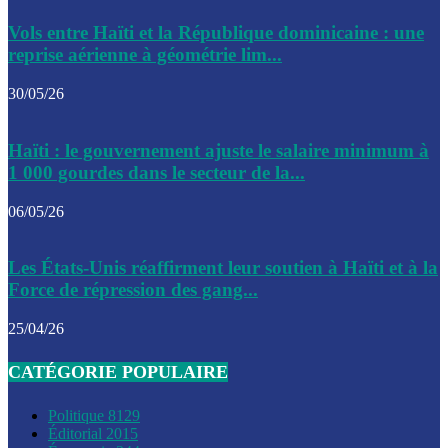
Le CEP a publié mardi le nouveau calendrier électoral pour
Vols entre Haïti et la République dominicaine : une
l’organisation des élections dans le pays
reprise aérienne à géométrie lim...
La DGI promet une solution aux problèmes d’immatriculatio
30/05/26
Gustavo Petro : Un appel à la solidarité entre Haïti et la C
Haïti : le gouvernement ajuste le salaire minimum à
des solutions communes
1 000 gourdes dans le secteur de la...
Le CPT envisage de moderniser l’aéroport du Cap-Haitien 
06/05/26
construire un autre aéroport
Le président colombien, Gustavo Petro, a visité la ville de 
Les États-Unis réaffirment leur soutien à Haïti et à la
mercredi
Force de répression des gang...
Le conseiller-président, Fritz Alphonse Jean, plaide pour l’
25/04/26
aide de 200M$ pour Haïti
CATÉGORIE POPULAIRE
Jour J – 2, des délégations commencent à arriver à Jacmel 
conseil des ministres
Politique
8129
Éditorial
2015
Le gouvernement a inauguré ce vendredi le port commercia