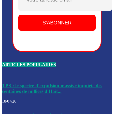
Plusieurs drones explosifs ont été largués dans la zone de 
Dieu, le mardi 2 juin.
Leslie Voltaire annonce la remise du pouvoir le 7 février, s
du 3 avril 2024
Médecins Sans Frontières (MSF) annonce la suspension de 
à Bel-Air
Nouveau Numéro d’Identification pour toute demande ou
renouvellement de passeport en Haïti
ARTICLES POPULAIRES
Le consul haïtien à Santiago démissionne, dénonçant les dif
migratoires des Haïtiens
Les forces de l’ordre ont lancé une vaste opération dans le
de Bel-Air et Bas-Delmas
TPS : le spectre d'expulsion massive inquiète des
centaines de milliers d'Haït...
Les forces de l’ordre ont réussi à neutraliser plusieurs ban
cadre d’une opération
18/07/26
Le CEP a publié mardi le nouveau calendrier électoral pour