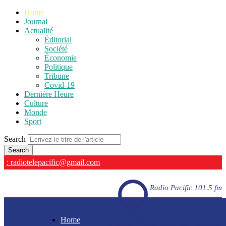
Home
Journal
Actualité
Éditorial
Société
Économie
Politique
Tribune
Covid-19
Dernière Heure
Culture
Monde
Sport
Search
: radiotelepacific@gmail.com
Radio Pacific 101.5 fm
Home
Radio Pacific 101.5 fm - En direct