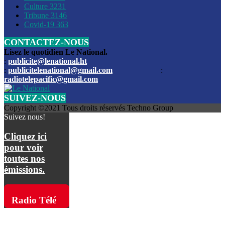
Culture
3231
Les funérailles du journaliste Jimmy Jean tué lors de l’atta
Tribune
3146
par les bandits
Covid-19
363
CONTACTEZ-NOUS
Des échanges de tirs entre les forces de l’ordre et des ban
signalés, mercredi
Lisez le quotidien Le National.
:
publicite@lenational.ht
:
publicitelenational@gmail.com
:
L’ancien directeur general de la police nationale d’Haiti, M
radiotelepacific@gmail.com
a été intronisé, mardi
SUIVEZ-NOUS
L’ex député Prophane Victor sous les verrous de la PNH. Il a
Copyright ©2021 Tous droits réservés Techno Group
dimanche par la DCPJ
Suivez nous!
Plus de 700 nouveaux policiers ont été gradués, vendredi, 
Cliquez ici
de Police nationale d’Haiti
pour voir
toutes nos
Le gouvernement américain a décidé de rembourser les fr
émissions.
dossier pour près de 100.000 migrants
La commission municipale de Pétion-Ville informe avoir pri
Radio Télé
mesures pour renforcer la sécurité
Pacific sur
L’Administration fédérale de l’Aviation (FAA) a atténué l’int