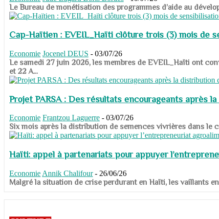
​​​​​​​Le Bureau de monétisation des programmes d’aide au dévelo
Cap-Haïtien : EVEIL_Haïti clôture trois (3) mois de sen
Economie
Jocenel DEUS
-
03/07/26
Le samedi 27 juin 2026, les membres de EVEIL_Haïti ont convié
et 22 A...
Projet PARSA : Des résultats encourageants après la 
Economie
Frantzou Laguerre
-
03/07/26
​​​​​​​Six mois après la distribution de semences vivrières dans 
Haïti: appel à partenariats pour appuyer l’entreprene
Economie
Annik Chalifour
-
26/06/26
​​​​​​​Malgré la situation de crise perdurant en Haïti, les vailla