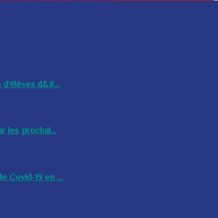
 d’élèves d&#...
 les prochai...
e Covid-19 en ...