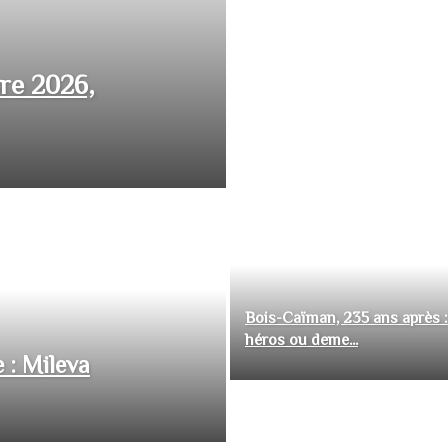
bre 2026,
Bois-Caïman, 235 ans après :
héros ou deme...
 : Mileva