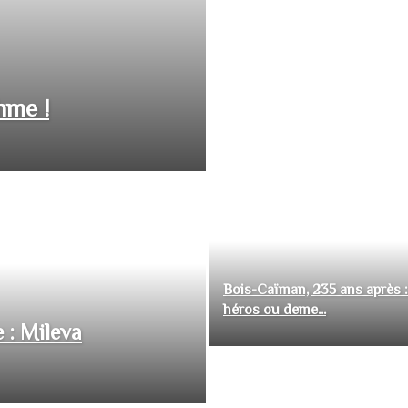
hme !
Bois-Caïman, 235 ans après :
héros ou deme...
 : Mileva