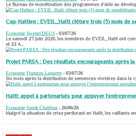
​​​​​​​Le Bureau de monétisation des programmes d’aide au dévelo
Cap-Haïtien : EVEIL_Haïti clôture trois (3) mois de sen
Economie
Jocenel DEUS
-
03/07/26
Le samedi 27 juin 2026, les membres de EVEIL_Haïti ont convié
et 22 A...
Projet PARSA : Des résultats encourageants après la 
Economie
Frantzou Laguerre
-
03/07/26
​​​​​​​Six mois après la distribution de semences vivrières dans 
Haïti: appel à partenariats pour appuyer l’entreprene
Economie
Annik Chalifour
-
26/06/26
​​​​​​​Malgré la situation de crise perdurant en Haïti, les vailla