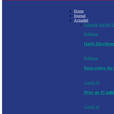
Home
Journal
Actualité
Éditorial
Société
É
Politique
Haïti-Elections
Politique
Rencontre du P
Covid-19
Près de 15 mil
Covid-19