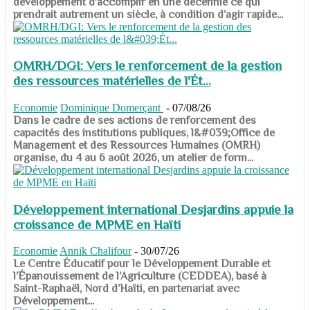
développement d’accomplir en une décennie ce qui
prendrait autrement un siècle, à condition d’agir rapide...
OMRH/DGI: Vers le renforcement de la gestion
des ressources matérielles de l'Ét...
Economie
Dominique Domerçant
-
07/08/26
Dans le cadre de ses actions de renforcement des
capacités des institutions publiques, l&#039;Office de
Management et des Ressources Humaines (OMRH)
organise, du 4 au 6 août 2026, un atelier de form...
Développement international Desjardins appuie la
croissance de MPME en Haïti
Economie
Annik Chalifour
-
30/07/26
​​​​​​​Le Centre Éducatif pour le Développement Durable et
l’Épanouissement de l’Agriculture (CEDDEA), basé à
Saint-Raphaël, Nord d’Haïti, en partenariat avec
Développement...