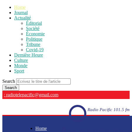
Home
Journal
Actualité
Éditorial
Société
Économie
Politique
Tribune
Covid-19
Dernière Heure
Culture
Monde
Sport
Search
: radiotelepacific@gmail.com
Radio Pacific 101.5 fm
Home
Radio Pacific 101.5 fm - En direct