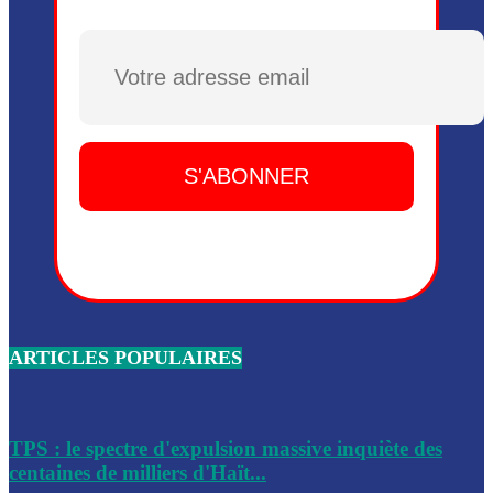
Plusieurs drones explosifs ont été largués dans la zone de 
Dieu, le mardi 2 juin.
Plusieurs drones explosifs ont été largués dans la zone de 
Dieu, le mardi 2 juin.
Leslie Voltaire annonce la remise du pouvoir le 7 février, s
du 3 avril 2024
Médecins Sans Frontières (MSF) annonce la suspension de 
à Bel-Air
Nouveau Numéro d’Identification pour toute demande ou
renouvellement de passeport en Haïti
ARTICLES POPULAIRES
Le consul haïtien à Santiago démissionne, dénonçant les dif
migratoires des Haïtiens
Les forces de l’ordre ont lancé une vaste opération dans le
de Bel-Air et Bas-Delmas
TPS : le spectre d'expulsion massive inquiète des
centaines de milliers d'Haït...