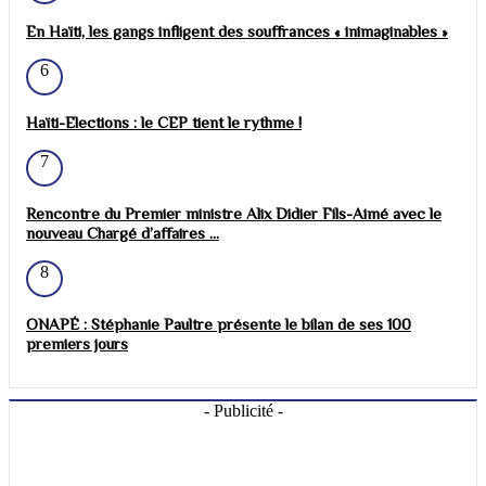
En Haïti, les gangs infligent des souffrances « inimaginables »
6
Haïti-Elections : le CEP tient le rythme !
7
Rencontre du Premier ministre Alix Didier Fils-Aimé avec le
nouveau Chargé d’affaires ...
8
ONAPÉ : Stéphanie Paultre présente le bilan de ses 100
premiers jours
- Publicité -