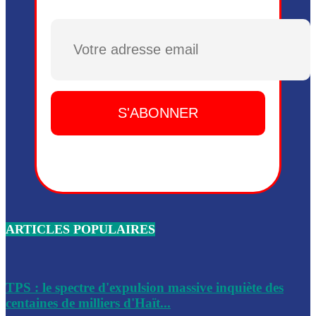
Plusieurs drones explosifs ont été largués dans la zone de 
Dieu, le mardi 2 juin.
Plusieurs drones explosifs ont été largués dans la zone de 
Dieu, le mardi 2 juin.
Leslie Voltaire annonce la remise du pouvoir le 7 février, s
du 3 avril 2024
Médecins Sans Frontières (MSF) annonce la suspension de 
à Bel-Air
Nouveau Numéro d’Identification pour toute demande ou
renouvellement de passeport en Haïti
ARTICLES POPULAIRES
Le consul haïtien à Santiago démissionne, dénonçant les dif
migratoires des Haïtiens
Les forces de l’ordre ont lancé une vaste opération dans le
de Bel-Air et Bas-Delmas
TPS : le spectre d'expulsion massive inquiète des
centaines de milliers d'Haït...