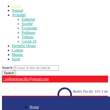
Home
Journal
Actualité
Éditorial
Société
Économie
Politique
Tribune
Covid-19
Dernière Heure
Culture
Monde
Sport
Search
: radiotelepacific@gmail.com
Radio Pacific 101.5 fm
Home
Radio Pacific 101.5 fm - En direct