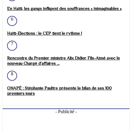
En Haïti, les gangs infligent des souffrances « inimaginables »
6
Haïti-Elections : le CEP tient le rythme !
7
Rencontre du Premier ministre Alix Didier Fils-Aimé avec le
nouveau Chargé d’affaires ...
8
ONAPÉ : Stéphanie Paultre présente le bilan de ses 100
premiers jours
- Publicité -