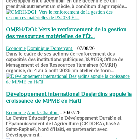
développement d’accomplir en une décennie ce qui
prendrait autrement un siècle, à condition d’agir rapide...
OMRH/DGI: Vers le renforcement de la gestion
des ressources matérielles de l'Ét...
Economie
Dominique Domerçant
-
07/08/26
Dans le cadre de ses actions de renforcement des
capacités des institutions publiques, l&#039;Office de
Management et des Ressources Humaines (OMRH)
organise, du 4 au 6 août 2026, un atelier de form...
Développement international Desjardins appuie la
croissance de MPME en Haïti
Economie
Annik Chalifour
-
30/07/26
​​​​​​​Le Centre Éducatif pour le Développement Durable et
l’Épanouissement de l’Agriculture (CEDDEA), basé à
Saint-Raphaël, Nord d’Haïti, en partenariat avec
Développement...